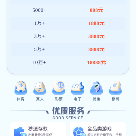
斯派克·李作为美国著名电影导演，不仅在影视界有着
辉煌成就，他还是一位狂热的篮球迷。多年来，他始
终关注NBA，并积极参与各种篮球相关活动，尤其是
全明星赛。在他的作品中，常常能看到篮球元素，这
使得他与这个运动结下了深厚的缘分。
每年的全明星周末，斯派克·李都可能出现在现场，为
自己支持的球队呐喊助威。他不仅是观众，更是一位
文化传播者，通过自己的艺术影响力，让更多人关注
到篮球这项运动。在这样的背景下，他对于即将到来
的全明星赛发表看法，自然备受瞩目。
此外，斯派克·李还曾多次与NBA球星互动，如麦迪、
科比等人。他们之间不仅是运动员与影迷的关系，更
是相互欣赏和尊重。正因为如此，他对于比赛结果和