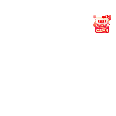
哈珀谈最后队内最佳射手大空位投篮表现
在最近的一场比赛中，哈珀谈及了队内最佳射手在关键时刻
选择大空位...
2026-07-09