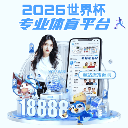
注册入口
hth华体网页版登录入口
APP
与网页版入口｜畅享全球体育
赛事与数据服务
欢迎访问
hth华体网页版登录入口
，提供全面覆
盖足球、篮球、电竞等项目的赛事资讯与数据内
容， 支持
APP下载
与
网页使用
，每日同步更新
千场比赛，聚焦热门体育内容， 助您轻松获取
赛事动态，掌握比赛节奏。